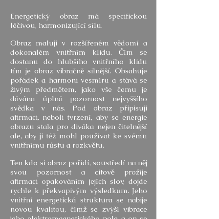
Energetický obraz má specifickou
léčivou, harmonizující sílu.
Obraz maluji v rozšířeném vědomí a
dokonalém vnitřním klidu. Čím se
dostanu do hlubšího vnitřního klidu
tím je obraz vibračně silnější. Obsahuje
pořádek a harmoni vesmíru a stává se
živým předmětem, jako vše čemu je
dávána úplná pozornost nejvyššího
svědka v nás. Pod obraz připisuji
afirmaci, neboli tvrzení, aby se energie
obrazu stala pro diváka nejen čitelnější
ale, aby ji též mohl používat ke svému
vnitřnímu růstu a rozkvětu.
Ten kdo si obraz pořídí, soustředí na něj
svou pozornost a citově prožíje
afirmaci opakováním jejích slov, dojde
rychle k překvapivým výsledkům. Jeho
vnitřní energetická struktura se nabije
novou kvalitou, čímž se zvýší vibrace
jeho elektromagnetického pole a on se