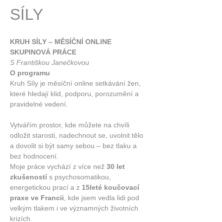
SÍLY
KRUH SÍLY – MĚSÍČNÍ ONLINE 
SKUPINOVÁ PRÁCE
S Františkou Janečkovou
O programu
Kruh Síly je měsíční online setkávání žen, 
které hledají klid, podporu, porozumění a 
pravidelné vedení.
Vytvářím prostor, kde můžete na chvíli 
odložit starosti, nadechnout se, uvolnit tělo 
a dovolit si být samy sebou – bez tlaku a 
bez hodnocení.
Moje práce vychází z více než 
30 let 
zkušeností
 s psychosomatikou, 
energetickou prací a z 
15leté koučovací 
praxe ve Francii
, kde jsem vedla lidi pod 
velkým tlakem i ve významných životních 
krizích.