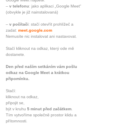
Google Meet najdete:
– 
v telefonu
: jako aplikaci „Google Meet“ 
(obvykle je již nainstalovaná)
– 
v počítači
: stačí otevřít prohlížeč a 
zadat: 
meet.google.com
Nemusíte nic instalovat ani nastavovat.
Stačí kliknout na odkaz, který ode mě 
dostanete.
Den před naším setkáním vám pošlu 
odkaz na Google Meet a krátkou 
připomínku.
Stačí:
kliknout na odkaz,
připojit se,
být v kruhu 
5 minut před začátkem
.
Tím vytvoříme společně prostor klidu a 
přítomnosti.