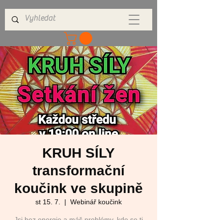
KRUH SÍLY
transformační
koučink ve skupině
st 15. 7.
  |  
Webinář koučink
Jsi bez energie a máš problémy, kde se ti