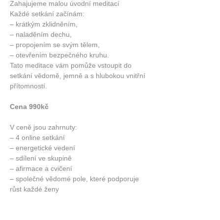
Zahajujeme malou úvodní meditací
Každé setkání začínám:
– krátkým zklidněním,
– naladěním dechu,
– propojením se svým tělem,
– otevřením bezpečného kruhu.
Tato meditace vám pomůže vstoupit do 
setkání vědomě, jemně a s hlubokou vnitřní 
přítomností.
Cena 990kč
V ceně jsou zahrnuty:
– 4 online setkání
– energetické vedení
– sdílení ve skupině
– afirmace a cvičení
– společné vědomé pole, které podporuje 
růst každé ženy