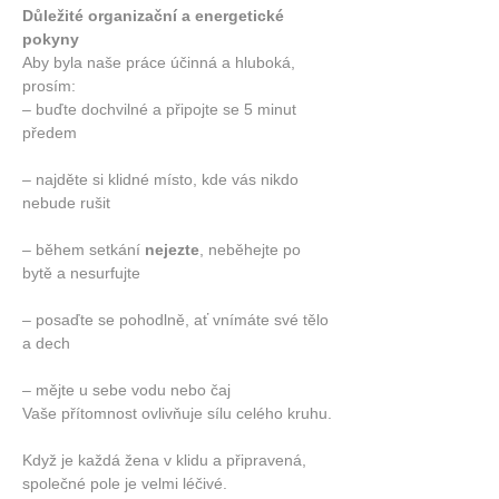
Důležité organizační a energetické 
pokyny
Aby byla naše práce účinná a hluboká, 
prosím:
– buďte dochvilné a připojte se 5 minut 
předem
– najděte si klidné místo, kde vás nikdo 
nebude rušit
– během setkání 
nejezte
, neběhejte po 
bytě a nesurfujte
– posaďte se pohodlně, ať vnímáte své tělo 
a dech
– mějte u sebe vodu nebo čaj
Vaše přítomnost ovlivňuje sílu celého kruhu.
Když je každá žena v klidu a připravená, 
společné pole je velmi léčivé.