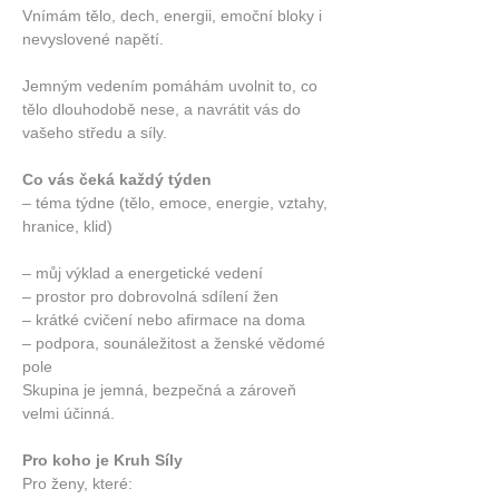
Vnímám tělo, dech, energii, emoční bloky i 
nevyslovené napětí.
Jemným vedením pomáhám uvolnit to, co 
tělo dlouhodobě nese, a navrátit vás do 
vašeho středu a síly.
Co vás čeká každý týden
– téma týdne (tělo, emoce, energie, vztahy, 
hranice, klid)
– můj výklad a energetické vedení
– prostor pro dobrovolná sdílení žen
– krátké cvičení nebo afirmace na doma
– podpora, sounáležitost a ženské vědomé 
pole
Skupina je jemná, bezpečná a zároveň 
velmi účinná.
Pro koho je Kruh Síly
Pro ženy, které: