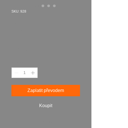
SKU: 928
Štěstí 4, 2019
akryl plátno 40 x
40 cm N928
Cena
5 987,00 Kč
Množství
*
Zaplatit převodem
Koupit
Máte zájem o obraz? Napište mi a