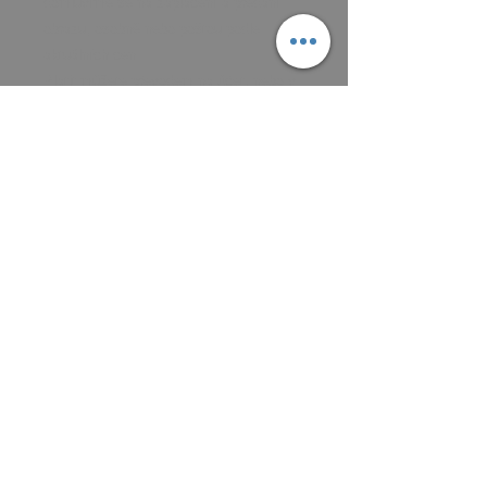
domluvíme se na zaplacení a předání
obrazu, osobně nebo poštou podle
aktuálních cen.
Platit můžete převodem na účet, nebo v
hotovosti.
MAIL: frantiska.janeckova@gmail.com
ČÍSLO ÚČTU 2201581672 / 2010
CZ5220100000002201581672
FIOBCZPPXXXFio banka, a.s.,
V Celnici 1028/10, 117 21 Praha
CZK (Kč)
VŠEOBECNÉ OBCHODNÍ PODMÍNKY