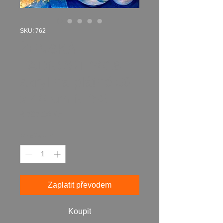
SKU: 762
ŽENSKÁ
LADNOST 2018
akryl na plátně 50
x 40 cm N762
Cena
8 797,00 Kč
Množství
*
Zaplatit převodem
Koupit