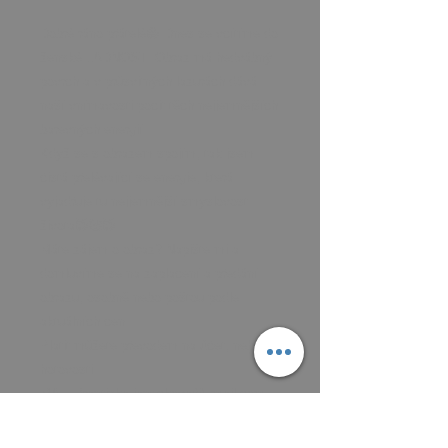
Dobré ráno přátelé😄 Dnes se vcítíme do
ženské LADNOSTI Obraz má hedvábný
povrch a v průsvitných lazurách dává
naší vnímavosti pocit těch nejjemnějších
barevných energií.
Když se s obrazem spojím, tak jsem
čistá přelévající se energie, která
vyjadřuje tu nejjemnější smyslovost
života😇🥰😇
Máte zájem o obraz? Napište mi a
domluvíme se na zaplacení a předání
obrazu, osobně nebo poštou podle
aktuálních cen.
Platit můžete převodem na účet, nebo v
hotovosti.
MAIL: frantiska.janeckova@gmail.com
ČÍSLO ÚČTU 2201581672 / 2010
CZ5220100000002201581672