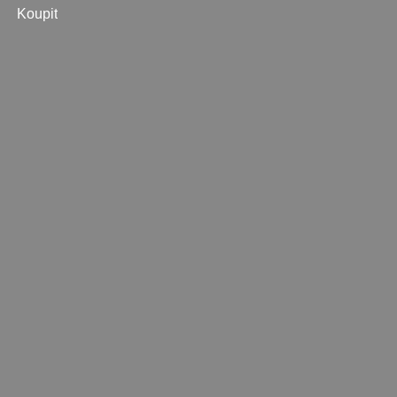
Koupit