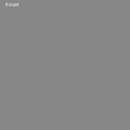
Koupit