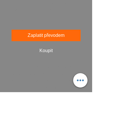
ZÁPALY, BULKY,
MELANOM
Cena
200,00 Kč
Zaplatit převodem
Koupit
Ve videu se dozvíte, proč vznikají různé
bulky a zápaly v prsu. Co se přihodilo
ženě ohledně prsu v životě, že jí prsa
bolí a, že jsou velmi citlivá. Poslechněte
si video a dostanete inspiraci, aby jste
se rozpomněli na to, co se stalo vašim
prsům a ženám ve vašem rodě.