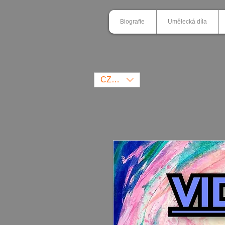
Biografie
Umělecká díla
CZK (Kč)