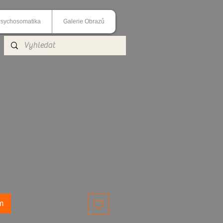
sychosomatika
Galerie Obrazů
AMEN A PAŽÍ
m