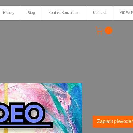
History
Blog
Kontakt Konzultace
Události
VIDEA P
BOLESTI R
Cena
200,00 Kč
Zaplatit převode