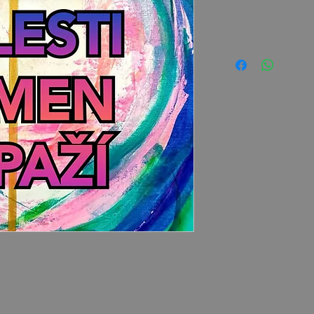
roká ramena, nebo naložená ramena psychickou
nou vaše sourozence. nebo vaše rodiče nebo