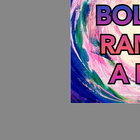
Ve videu popisuji. co znamená mít ši
zátěží.
Možná že nosíte na zádech a na rame
nějaké trable.