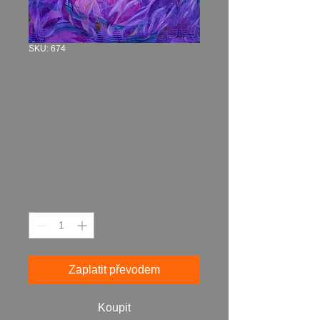
SKU: 674
"DUCHOVNÍ
NADĚJE" 2017
akryl na plátně
100 x 70 cm N674
Cena
18 450,00 Kč
Množství
*
Zaplatit převodem
Koupit