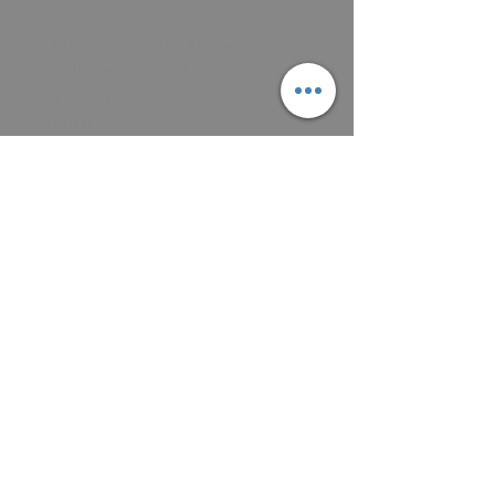
Máte zájem o obraz? Napište mi a
domluvíme se na zaplacení a předání
obrazu, osobně nebo poštou podle
aktuálních cen.
Platit můžete převodem na účet, nebo v
hotovosti.
MAIL: frantiska.janeckova@gmail.com
ČÍSLO ÚČTU 2201581672 / 2010
CZ5220100000002201581672
FIOBCZPPXXXFio banka, a.s.,
V Celnici 1028/10, 117 21 Praha
CZK (Kč)
VŠEOBECNÉ OBCHODNÍ PODMÍNKY