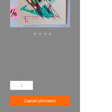
Energetický
obrázek +
afirmace ŠTÍR
Cena
600,00 Kč
Množství
*
Zaplatit převodem