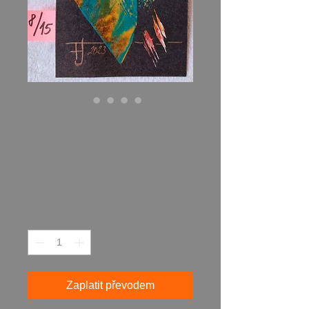
Energetický
obrázek +
afirmace ŠTÍR
Cena
600,00 Kč
Množství
*
Zaplatit převodem