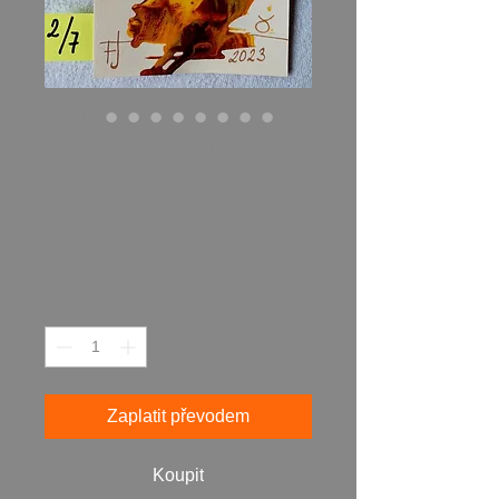
Býk Energetický
obrázek +
afirmace BÝK
Cena
600,00 Kč
Množství
*
Zaplatit převodem
Koupit