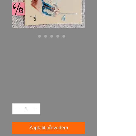
PANNA
Energetický
obrázek +
afirmace PANNA
Cena
600,00 Kč
Množství
*
Zaplatit převodem