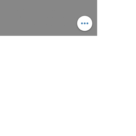
Máte zájem o obraz? Napište mi a
domluvíme se na zaplacení a předání
obrazu, osobně nebo poštou podle
aktuálních cen.
Platit můžete převodem na účet, nebo v
hotovosti.
MAIL: frantiska.janeckova@gmail.com
ČÍSLO ÚČTU 2201581672 / 2010
CZ5220100000002201581672
FIOBCZPPXXXFio banka, a.s.,
V Celnici 1028/10, 117 21 Praha
CZK (Kč)
VŠEOBECNÉ OBCHODNÍ PODMÍNKY