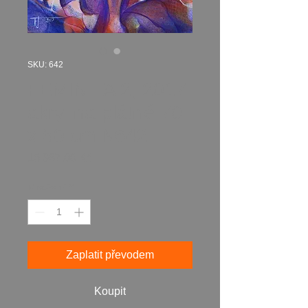
SKU: 642
FEMINITA 2, 2017
akryl na plátně 70
x 50 cm N642
Cena
15 987,00 Kč
Množství
*
Zaplatit převodem
Koupit