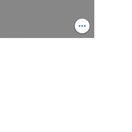
Máte zájem o obraz? Napište mi a
domluvíme se na zaplacení a předání
obrazu, osobně nebo poštou podle
aktuálních cen.
Platit můžete převodem na účet, nebo v
hotovosti.
MAIL: frantiska.janeckova@gmail.com
ČÍSLO ÚČTU 2201581672 / 2010
CZ5220100000002201581672
FIOBCZPPXXXFio banka, a.s.,
V Celnici 1028/10, 117 21 Praha
CZK (Kč)
VŠEOBECNÉ OBCHODNÍ PODMÍNKY