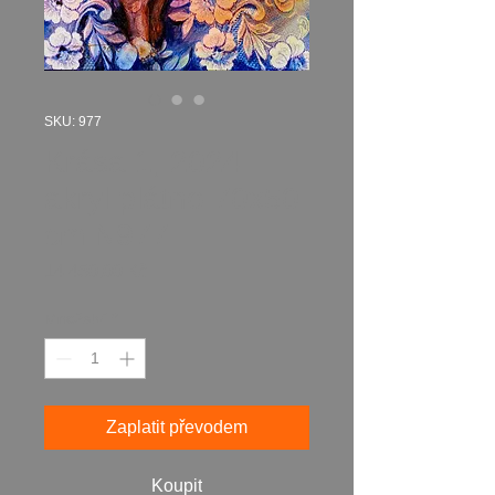
SKU: 977
Krása 1, 2024
akryl plátno 70x50
cm N977
Cena
14 450,00 Kč
Množství
*
Zaplatit převodem
Koupit