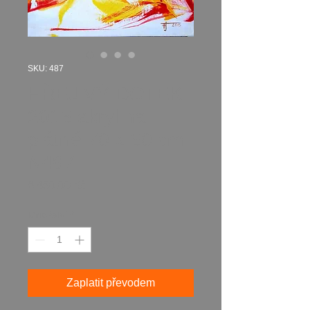
SKU: 487
HŘEJIVÝ DOTEK
2015 akryl na
plátně 70 x 50 cm
N487
Cena
8 450,00 Kč
Množství
*
Zaplatit převodem