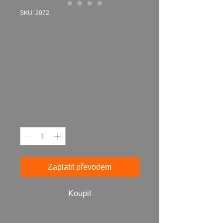
SKU: 2072
Horovo oko 2022
akryl solit + rám
45,5 x 33,5 cm
N2072
Cena
5 987,00 Kč
Množství
*
Zaplatit převodem
Koupit
Máte zájem o obraz? Napište mi a