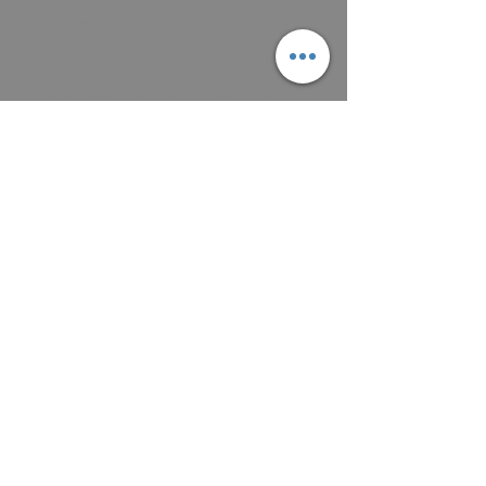
domluvíme se na zaplacení a předání
obrazu, osobně nebo poštou podle
aktuálních cen.
Platit můžete převodem na účet, nebo v
hotovosti.
MAIL: frantiska.janeckova@gmail.com
ČÍSLO ÚČTU 2201581672 / 2010
CZ5220100000002201581672
FIOBCZPPXXXFio banka, a.s.,
V Celnici 1028/10, 117 21 Praha
CZK (Kč)
VŠEOBECNÉ OBCHODNÍ PODMÍNKY