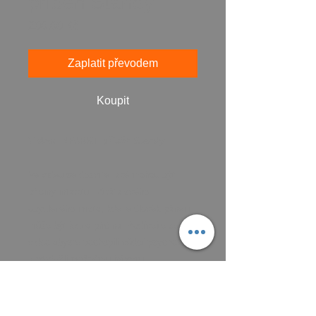
příběh Standy
Cena
200,00 Kč
Zaplatit převodem
Koupit
Video: INFARKT, příběh Standy
Ve videu se dozvíte jaké mohou být
příčiny infarktu​. ​Ztrát​a svého
obydleného místa​, kde je člověk pánem​
může být jedna příčina. Podívejte se na
video abyste pochopili ​vůdčí psychologii
a předešli možnému infarktu.
Informace k produktu