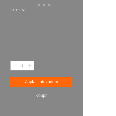
SKU: 2156
Křišťálové jezero
2024 akryl plast
°33 cm N2156
Cena
1 987,00 Kč
Množství
*
Zaplatit převodem
Koupit
Máte zájem o obraz? Napište mi a