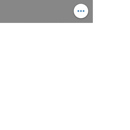
domluvíme se na zaplacení a předání
obrazu, osobně nebo poštou podle
aktuálních cen.
Platit můžete převodem na účet, nebo v
hotovosti.
MAIL: frantiska.janeckova@gmail.com
ČÍSLO ÚČTU 2201581672 / 2010
CZ5220100000002201581672
FIOBCZPPXXXFio banka, a.s.,
V Celnici 1028/10, 117 21 Praha
CZK (Kč)
VŠEOBECNÉ OBCHODNÍ PODMÍNKY