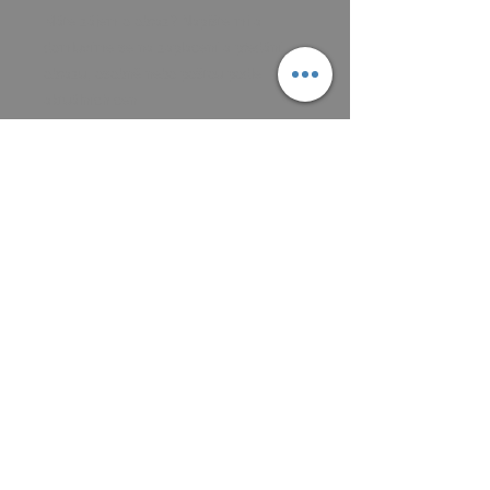
Máte zájem o obraz? Napište mi a
domluvíme se na zaplacení a předání
obrazu, osobně nebo poštou podle
aktuálních cen.
Platit můžete převodem na účet, nebo v
hotovosti.
MAIL: frantiska.janeckova@gmail.com
ČÍSLO ÚČTU 2201581672 / 2010
CZ5220100000002201581672
FIOBCZPPXXXFio banka, a.s.,
V Celnici 1028/10, 117 21 Praha
CZK (Kč)
VŠEOBECNÉ OBCHODNÍ PODMÍNKY