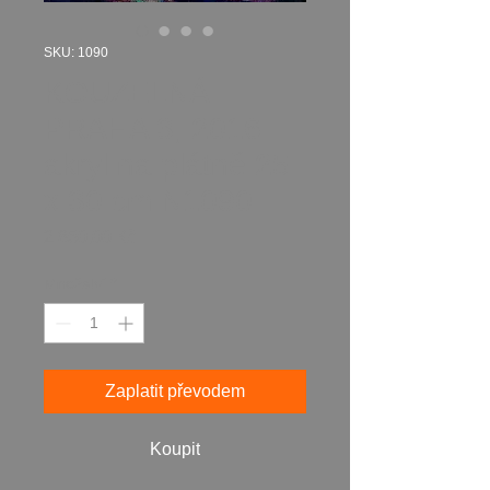
SKU: 1090
KOUZELNÁ
PRAHA 3, 2016
akryl na plátně 25
x 30 cm N1090
Cena
2 850,00 Kč
Množství
*
Zaplatit převodem
Koupit