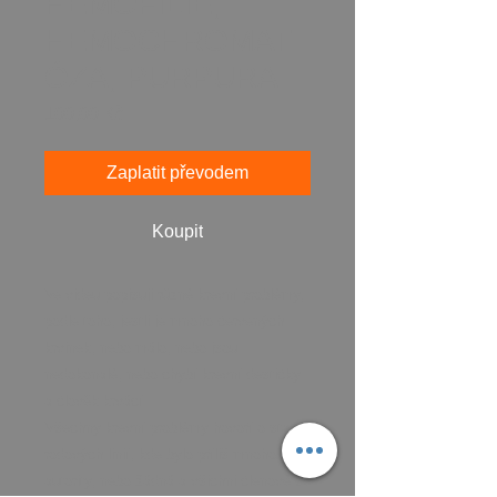
HEMOFILIE,
HEMOCHROMAT
ÓZA, PURPURA
Cena
100,00 Kč
Zaplatit převodem
Koupit
Ve videu popisuji různé krevní problémy,
podle toho, jestli je mnoho červených
krvinek, nebo málo, nebo jsou
nedokonalé, nebo chybí krevní destičky
a člověk krvácí.
Všechny krevní problémy hovoří o stavu
rodových linií, kde bylo příliš mnoho
autority, nebo žádná a všichni členové se