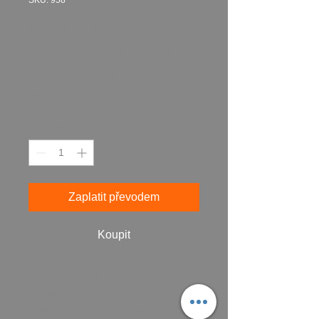
SKU: 958
Léčivá koule Ki 10,
2019 akryl plátno
40 x 40 cm N958
Cena
5 987,00 Kč
Množství
*
Zaplatit převodem
Koupit
Chcete- li si obraz koupit, napište mi a
domluvíme se na PŘEDÁNÍ OBRAZU.
Platit můžete převodem na účet, nebo v