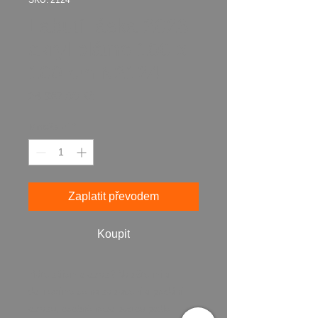
SKU: 2124
Labutí láska 2023
akryl plátno 100 x
100 cm N2124
Cena
24 987,00 Kč
Množství
*
Zaplatit převodem
Koupit
Máte zájem o obraz? Napište mi a
domluvíme se na zaplacení a předání
obrazu, osobně nebo poštou podle