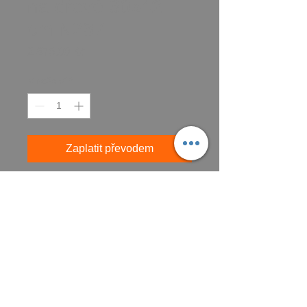
na dřevě 30x42
cm N237
Cena
2 875,00 Kč
Množství
*
Zaplatit převodem
Koupit
CZK (Kč)
VŠEOBECNÉ OBCHODNÍ PODMÍNKY