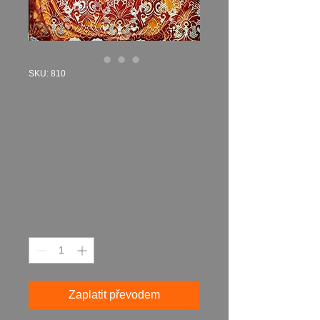
SKU: 810
MANDORLA
ŽENSTVÍ 4, 2018
akryl na plátně
70x1000cm N810
Cena
24 447,00 Kč
Množství
*
Zaplatit převodem