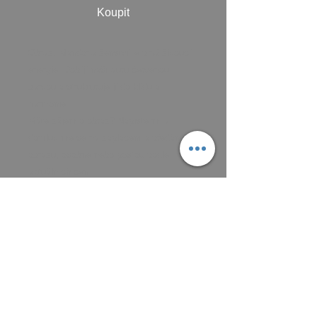
Koupit
Obraz, Mandorla ženství je plná živoucí
energie. Dobíjí naší auru červenou
barvou a strukturuje jí do klidu a
harmonie...
Máte zájem o obraz? Napište mi a
domluvíme se na zaplacení a předání
obrazu, osobně nebo poštou podle
aktuálních cen.
Platit můžete převodem na účet, nebo v
hotovosti.
MAIL: frantiska.janeckova@gmail.com
ČÍSLO ÚČTU 2201581672 / 2010
CZ5220100000002201581672
FIOBCZPPXXXFio banka, a.s.,
V Celnici 1028/10, 117 21 Praha
YouTube: Video k obrazu: