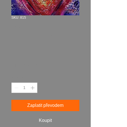
SKU: 815
"MANDROLA
ŽIVOTA 1" 2018
akryl na plátně 70
x 50 cm N815
Cena
14 487,00 Kč
Množství
*
Zaplatit převodem
Koupit