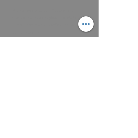
Máte zájem o obraz? Napište mi a
domluvíme se na zaplacení a předání
obrazu, osobně nebo poštou podle
aktuálních cen.
Platit můžete převodem na účet, nebo v
hotovosti.
MAIL: frantiska.janeckova@gmail.com
ČÍSLO ÚČTU 2201581672 / 2010
CZ5220100000002201581672
FIOBCZPPXXXFio banka, a.s.,
V Celnici 1028/10, 117 21 Praha
CZK (Kč)
VŠEOBECNÉ OBCHODNÍ PODMÍNKY