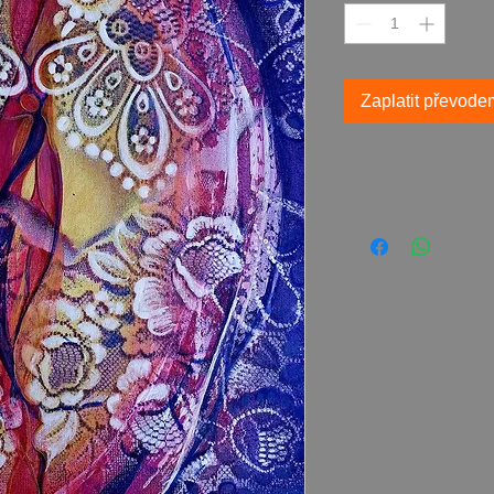
Zaplatit převode