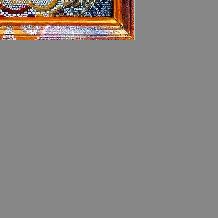
luvíme se na zaplacení a předání obrazu,
cen.
v hotovosti.
m