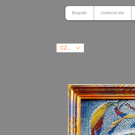
Biografie
Umělecká díla
CZK (Kč)