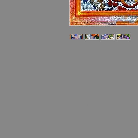
Máte zájem o obraz? Napište mi a dom
osobně nebo poštou podle aktuálních 
Platit můžete převodem na účet, nebo 
MAIL: frantiska.janeckova@gmail.co
ČÍSLO ÚČTU 2201581672 / 2010
CZ5220100000002201581672
FIOBCZPPXXXFio banka, a.s.,
V Celnici 1028/10, 117 21 Praha