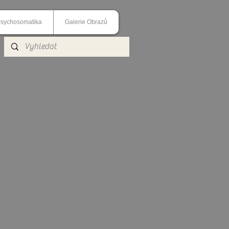
sychosomatika
Galerie Obrazů
2022 akryl sololit
cm N1195