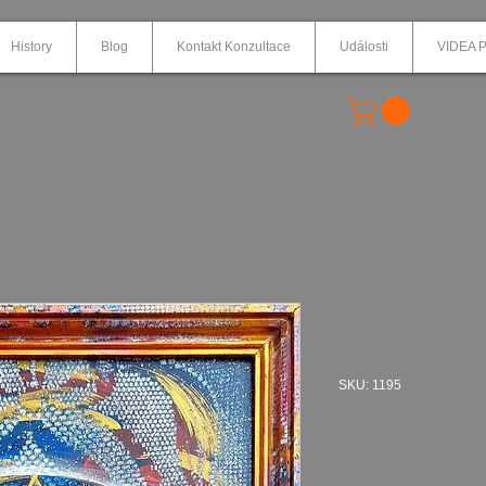
History
Blog
Kontakt Konzultace
Události
VIDEA P
Merkaba 10, 
rám 44x32
SKU: 1195
Cena
6 987,00 Kč
Množství
*