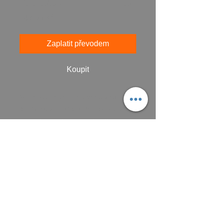
KOUSÁNÍ NEHTŮ
Cena
147,00 Kč
Zaplatit převodem
Koupit
Ve videu se dozvíte co představují nehty
pro člověka. Proč jsou zdvojené, slabé,
zarostlé, dlouhé, okousané... Co je to za
psychologický program?
CZK (Kč)
VŠEOBECNÉ OBCHODNÍ PODMÍNKY