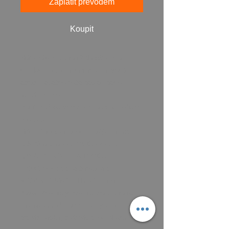
Zaplatit převodem
Koupit
Máte zájem o obraz? Napište mi a
domluvíme se na zaplacení a předání
obrazu, osobně nebo poštou podle
aktuálních cen.
Platit můžete převodem na účet, nebo v
hotovosti.
MAIL: frantiska.janeckova@gmail.com
ČÍSLO ÚČTU 2201581672 / 2010
CZ5220100000002201581672
FIOBCZPPXXXFio banka, a.s.,
V Celnici 1028/10, 117 21 Praha
Báseň Zdeničky Pšeničková k obrazu:
Tak jako svěží, jarní, vonný květ -
provází láska, celý náš svět. Někdy