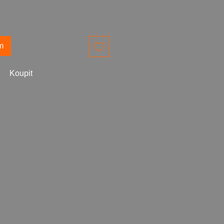
m
Koupit