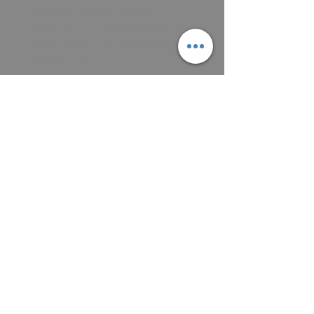
Máte zájem o obraz? Napište mi a
domluvíme se na zaplacení a předání
obrazu, osobně nebo poštou podle
aktuálních cen.
Platit můžete převodem na účet, nebo v
hotovosti.
MAIL: frantiska.janeckova@gmail.com
ČÍSLO ÚČTU 2201581672 / 2010
CZ5220100000002201581672
FIOBCZPPXXXFio banka, a.s.,
V Celnici 1028/10, 117 21 Praha
CZK (Kč)
VŠEOBECNÉ OBCHODNÍ PODMÍNKY