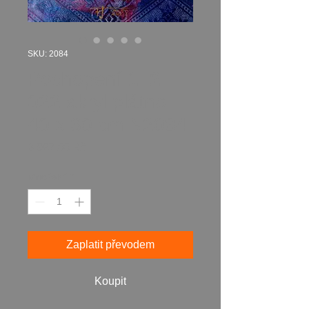
SKU: 2084
Pochopení 1, 2
022 akryl plátno
40 x 30 cm N2084
Cena
3 987,00 Kč
Množství
*
Zaplatit převodem
Koupit