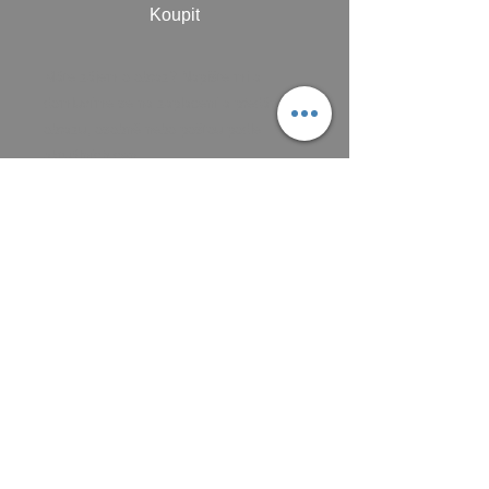
Koupit
Máte zájem o obraz? Napište mi a
domluvíme se na zaplacení a předání
obrazu, osobně nebo poštou podle
aktuálních cen.
Platit můžete převodem na účet, nebo v
hotovosti.
MAIL: frantiska.janeckova@gmail.com
ČÍSLO ÚČTU 2201581672 / 2010
CZ5220100000002201581672
FIOBCZPPXXXFio banka, a.s.,
V Celnici 1028/10, 117 21 Praha
CZK (Kč)
VŠEOBECNÉ OBCHODNÍ PODMÍNKY