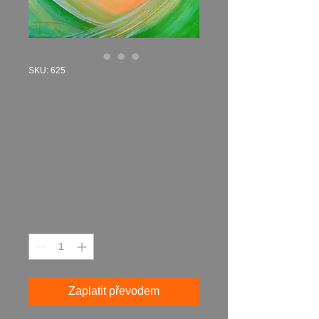
SKU: 625
PRŮHLED DO
SVĚTLA 5, 2017
70 x 50 cm akryl
na plátně N625
Cena
8 987,00 Kč
Množství
*
Zaplatit převodem