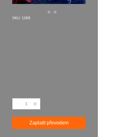
SKU: 1089
PRAHA
NEKONEČNÝ
ROZKVĚT 2016
akryl na plátně 25
x 30 cm N1089
Cena
2 850,00 Kč
Množství
*
Zaplatit převodem