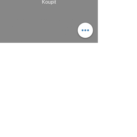
Koupit
Máte zájem o obraz? Napište mi a
domluvíme se na zaplacení a předání
obrazu, osobně nebo poštou podle
aktuálních cen.
Platit můžete převodem na účet, nebo v
hotovosti.
MAIL: frantiska.janeckova@gmail.com
ČÍSLO ÚČTU 2201581672 / 2010
CZ5220100000002201581672
FIOBCZPPXXXFio banka, a.s.,
V Celnici 1028/10, 117 21 Praha
CZK (Kč)
VŠEOBECNÉ OBCHODNÍ PODMÍNKY