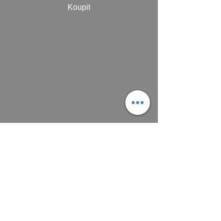
Koupit
Vprohlédnutí skrze všechny vzácné
krásy viditelného světa až do světelného
zdroje našeho bytí. Obraz má mnoho
vrstev jemných Valérů, které mu dávají
trojrozměrnou dimenzi a celkově působí
jako vzácný šperk - PREZIOSO.
Máte zájem o obraz? Napište mi a
domluvíme se na zaplacení a předání
obrazu, osobně nebo poštou podle
aktuálních cen.
Platit můžete převodem na účet, nebo v
hotovosti.
MAIL: frantiska.janeckova@gmail.com
ČÍSLO ÚČTU 2201581672 / 2010
CZ5220100000002201581672
FIOBCZPPXXXFio banka, a.s.,