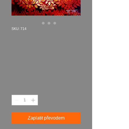
SKU: 714
PROHLÉDNUTÍ 1
2018 akryl na
plátně 70 x 50 cm
N 714
Cena
12 487,00 Kč
Množství
*
Zaplatit převodem