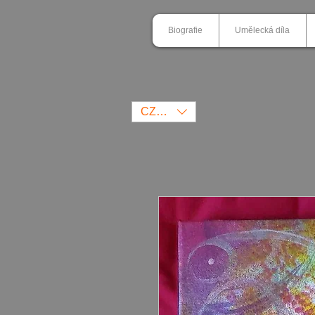
Biografie
Umělecká díla
CZK (Kč)