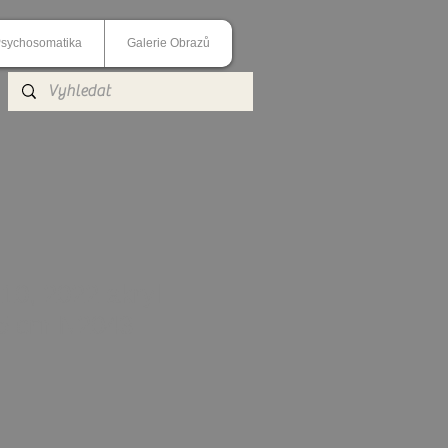
sychosomatika
Galerie Obrazů
, 2022 akryl
25 cm N2043