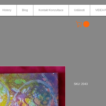
History
Blog
Kontakt Konzultace
Události
VIDEA P
PROMĚNA 10
plátno 30x
SKU: 2043
Cena
3 275,00 Kč
Množství
*