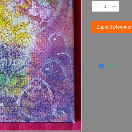
Zaplatit převode