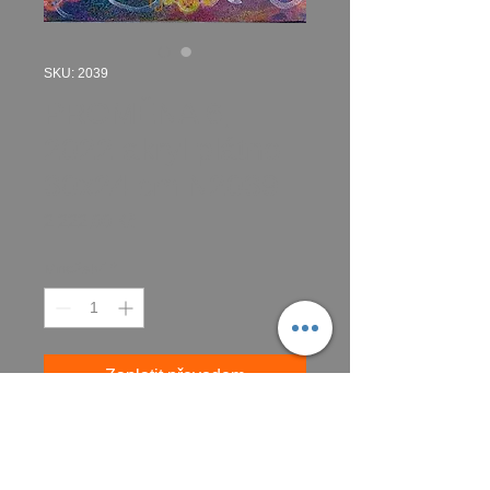
SKU: 2039
PROMĚNA 6,
2022 akryl plátno
30x24 cm N2039
Cena
2 222,00 Kč
Množství
*
Zaplatit převodem
Koupit