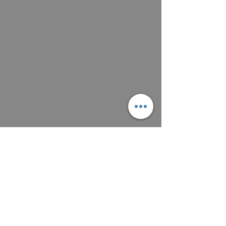
Chcete- li si obraz koupit, zaplaťte, 
prosím, převodem a napište mi, že jste 
platbu uhradili. Já vám obratem zašlu 
obraz poštou do EU(poštovné 
zadarmo).frantiska.janeckova@gmail.co
m

ČÍSLO ÚČTU2201581672 / 
2010CZ5220100000002201581672FIOBC
ZPPXXXFio banka, a.s., V Celnici 
1028/10, 117 21 Praha 1

Dobrý den přátelé 😄 s obrazem 

RŮŽENKA 2018 akryl na plátně 50 x 40 
cm N776

Webová stránka ke koupi obrazu 
