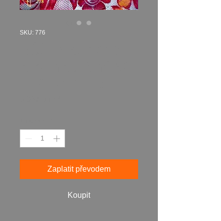
SKU: 776
RŮŽENKA 2018
akryl na plátně 50
x 40 cm N776
Cena
6 987,00 Kč
Množství
*
Zaplatit převodem
Koupit