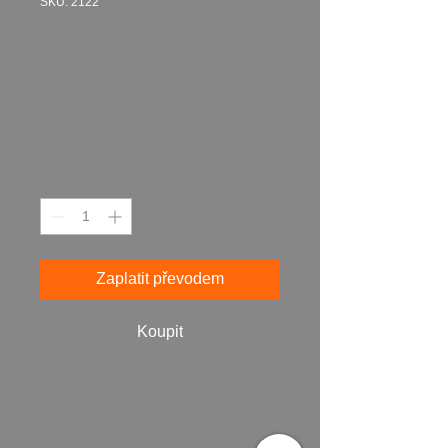
SKU: 2122
Rys 2023 akryl
plátno 20 x 20 cm
N2122
Cena
2 287,00 Kč
Množství
*
Zaplatit převodem
Koupit
Máte zájem o obraz? Napište mi a
domluvíme se na zaplacení a předání
obrazu, osobně nebo poštou podle