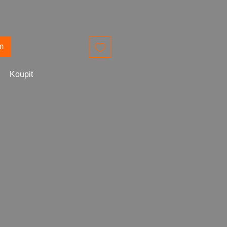
m
Koupit