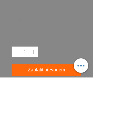
STŘED BYTÍ 2010
akryl na dřevě
30x30 cm N340
Cena
3 875,00 Kč
Množství
*
Zaplatit převodem
Koupit
CZK (Kč)
VŠEOBECNÉ OBCHODNÍ PODMÍNKY