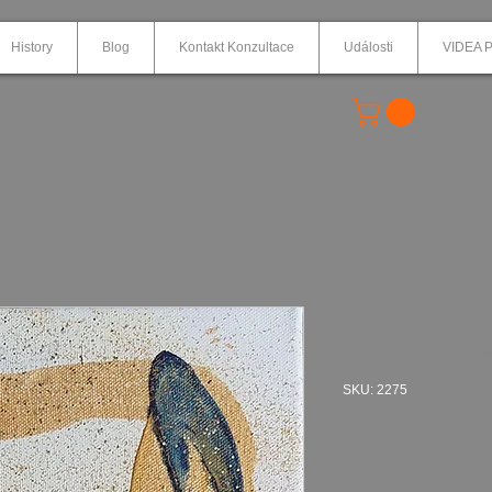
History
Blog
Kontakt Konzultace
Události
VIDEA P
SVĚTELNÁ
2026 akryl 
SKU: 2275
Cena
2 222,00 Kč
Množství
*