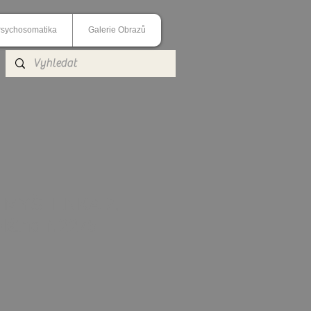
sychosomatika
Galerie Obrazů
 MYŠLENKA 2,
plátno N2275