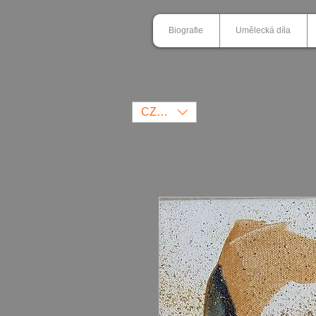
Biografie
Umělecká díla
CZK (Kč)