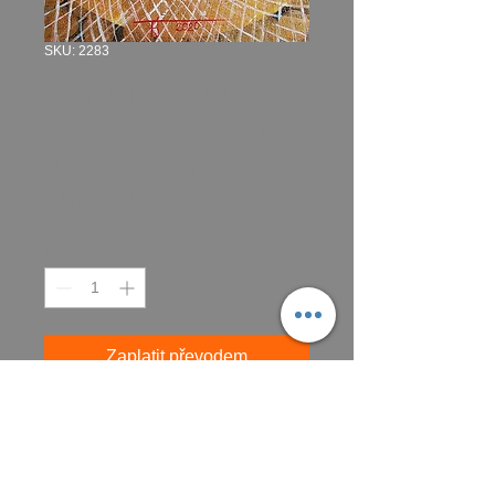
SKU: 2283
UTKANÝ SVĚT
2026 akryl plátno
40x30 cm N2283
Cena
3 875,00 Kč
Množství
*
Zaplatit převodem
Koupit