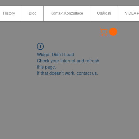
History
Blog
Kontakt Konzultace
Události
VIDEA P
Widget Didn’t Load
Check your internet and refresh
this page.
If that doesn’t work, contact us.