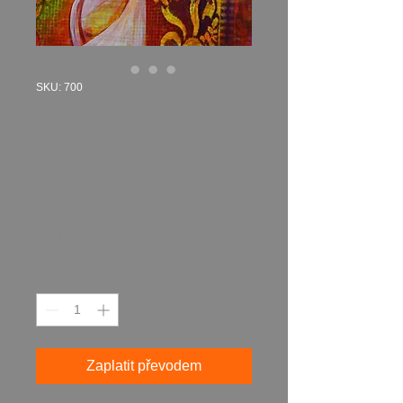
SKU: 700
"VZNEŠENÁ"
2017 akryl na
plátně 70 x 50 cm
N700
Cena
11 497,00 Kč
Množství
*
Zaplatit převodem