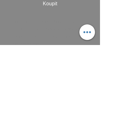
Koupit
Máte zájem o obraz? Napište mi a
domluvíme se na zaplacení a předání
obrazu, osobně nebo poštou podle
aktuálních cen.
Platit můžete převodem na účet, nebo v
hotovosti.
MAIL: frantiska.janeckova@gmail.com
ČÍSLO ÚČTU 2201581672 / 2010
CZ5220100000002201581672
FIOBCZPPXXXFio banka, a.s.,
V Celnici 1028/10, 117 21 Praha
CZK (Kč)
VŠEOBECNÉ OBCHODNÍ PODMÍNKY