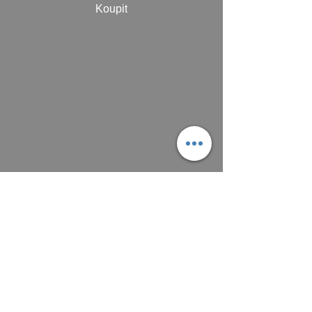
Koupit
Máte zájem o obraz? Napište mi a
domluvíme se na zaplacení a předání
obrazu, osobně nebo poštou podle
aktuálních cen.
Platit můžete převodem na účet, nebo v
hotovosti.
MAIL: frantiska.janeckova@gmail.com
ČÍSLO ÚČTU 2201581672 / 2010
CZ5220100000002201581672
FIOBCZPPXXXFio banka, a.s.,
V Celnici 1028/10, 117 21 Praha
Poetický text k obrazu
Slza má mi ukápla, když jsem se
podívala dolů. Kolik okovů již shodila,
aby mohla stoupat zase nahoru. Teď
klidně i nahá, protože pravda je svatá.