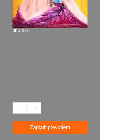
SKU: 988
ZLAOVLÁSKA ,
2020, olej na
korku 60x40cm
N988
Cena
2 850,00 Kč
Množství
*
Zaplatit převodem