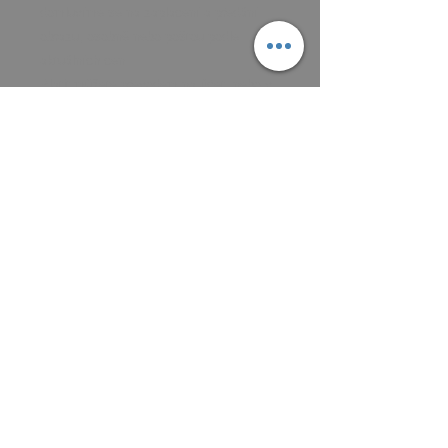
domluvíme se na zaplacení a předání
obrazu, osobně nebo poštou podle
aktuálních cen.
Platit můžete převodem na účet, nebo v
hotovosti.
MAIL: frantiska.janeckova@gmail.com
ČÍSLO ÚČTU 2201581672 / 2010
CZ5220100000002201581672
FIOBCZPPXXXFio banka, a.s.,
V Celnici 1028/10, 117 21 Praha
CZK (Kč)
VŠEOBECNÉ OBCHODNÍ PODMÍNKY