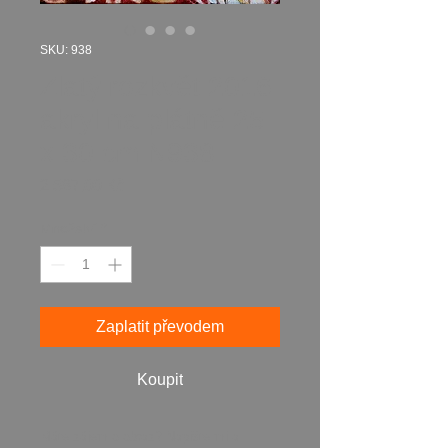
SKU: 938
Zlatý rozkvět 2016
akryl na plátně 25
x 30 cm N938
Cena
2 587,00 Kč
Množství
*
Zaplatit převodem
Koupit
Máte zájem o obraz? Napište mi a