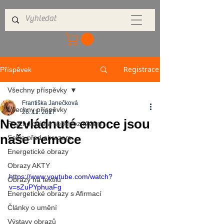
Registrace
Příspěvek
Všechny příspěvky
Františka Janečková
Všechny příspěvky
26. 11. 2017
Nezvládnuté emoce jsou
Psychologie a sebepoznávání
naše nemoce
Selfie před obrazem
Energetické obrazy
Obrazy AKTY
https://www.youtube.com/watch?
Obrazy na textilu
v=sZuPYphuaFg
Energetické obrazy s Afirmací
Články o umění
Výstavy obrazů