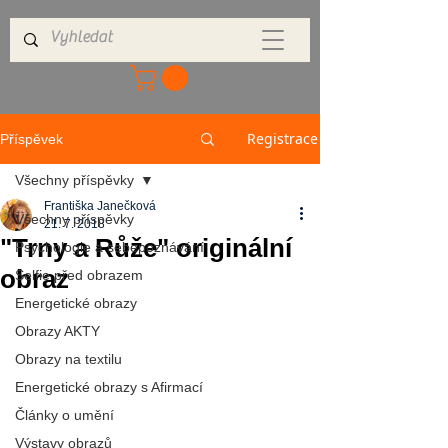
Registrace
Příspěvek
Všechny příspěvky
Františka Janečková
Všechny příspěvky
21. 7. 2018
"Trny a Růže" originální
Psychologie a sebepoznávání
obraz
Selfie před obrazem
Energetické obrazy
Obrazy AKTY
Obrazy na textilu
Energetické obrazy s Afirmací
Články o umění
Výstavy obrazů