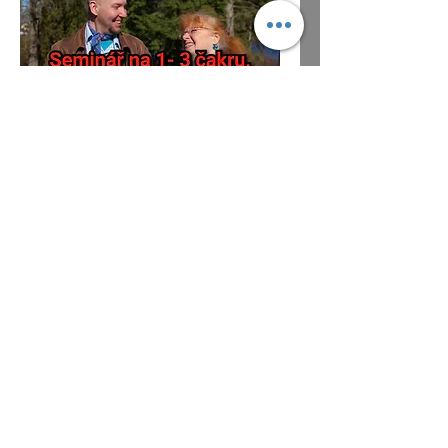
Seminář na 1.- 3. čakru
aneb jak stát nohama na
zemi
so 16. 5.
Více
Podrobnosti