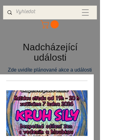
Nadcházející
události
Zde uvidíte plánované akce a události