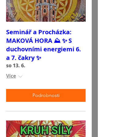
Seminář a Procházka:
MAKOVÁ HORA ⛰️ ✨ S
duchovními energiemi 6.
a 7. čakry ✨
so 13. 6.
Více
Podrobnosti